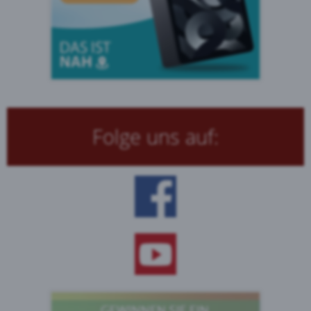
Folge uns auf: