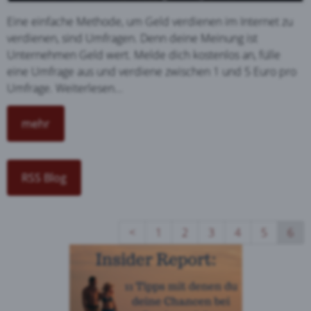
Eine einfache Methode, um Geld verdienen im Internet zu
verdienen, sind Umfragen. Denn deine Meinung ist
Unternehmen Geld wert. Melde dich kostenlos an, fülle
eine Umfrage aus und verdiene zwischen 1 und 5 Euro pro
Umfrage. Weiterlesen...
mehr
RSS Blog
<
1
2
3
4
5
6