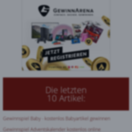
Die letzten
10 Artikel:
Gewinnspiel Baby - kostenlos Babyartikel gewinnen
Gewinnspiel Adventskalender kostenlos online