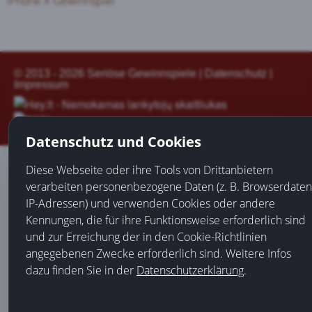
iPhone X Gewinnspiel
© 2013 - 2026
Seriöse Gewinnspiele
|
Datenschutz
|
Impressum
Datenschutz und Cookies
Diese Webseite oder ihre Tools von Drittanbietern
verarbeiten personenbezogene Daten (z. B. Browserdaten
IP-Adressen) und verwenden Cookies oder andere
Kennungen, die für ihre Funktionsweise erforderlich sind
und zur Erreichung der in den Cookie-Richtlinien
angegebenen Zwecke erforderlich sind. Weitere Infos
dazu finden Sie in der
Datenschutzerklärung
.