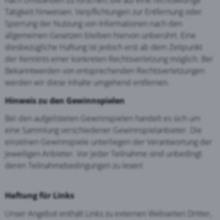
Tätigkeit hinweisen. Verpflichtungen zur Entfernung oder
Sperrung der Nutzung von Informationen nach den
allgemeinen Gesetzen bleiben hiervon unberührt. Eine
diesbezügliche Haftung ist jedoch erst ab dem Zeitpunkt
der Kenntnis einer konkreten Rechtsverletzung möglich. Bei
Bekanntwerden von entsprechenden Rechtsverletzungen
werden wir diese Inhalte umgehend entfernen.
Hinweis zu den Gewinnspielen
Bei den aufgelisteten Gewinnspielen handelt es sich um
eine Sammlung verschiedener Gewinnspielanbieter. Die
einzelnen Gewinnspiele unterliegen der Verantwortung der
jeweiligen Anbieter. Vor jeder Teilnahme sind unbedingt
deren Teilnahmebedingungen zu lesen!
Haftung für Links
Unser Angebot enthält Links zu externen Webseiten Dritter,