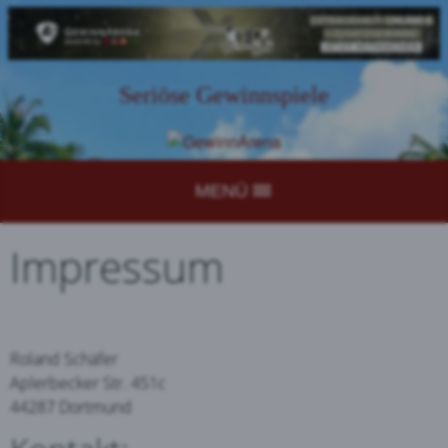
Seriöse Gewinnspiele
MENÜ
Impressum
Roland Schäfer
Aplerbecker Str. 451c
44287 Dortmund