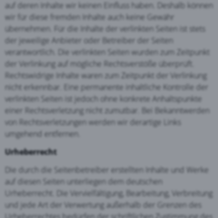
auf deren Inhalte wir keinen Einfluss haben. Deshalb können
wir für diese fremden Inhalte auch keine Gewähr
übernehmen. Für die Inhalte der verlinkten Seiten ist stets
der jeweilige Anbieter oder Betreiber der Seiten
verantwortlich. Die verlinkten Seiten wurden zum Zeitpunkt
der Verlinkung auf mögliche Rechtsverstöße überprüft.
Rechtswidrige Inhalte waren zum Zeitpunkt der Verlinkung
nicht erkennbar. Eine permanente inhaltliche Kontrolle der
verlinkten Seiten ist jedoch ohne konkrete Anhaltspunkte
einer Rechtsverletzung nicht zumutbar. Bei Bekanntwerden
von Rechtsverletzungen werden wir derartige Links
umgehend entfernen.
Urheberrecht
Die durch die Seitenbetreiber erstellten Inhalte und Werke
auf diesen Seiten unterliegen dem deutschen
Urheberrecht. Die Vervielfältigung, Bearbeitung, Verbreitung
und jede Art der Verwertung außerhalb der Grenzen des
Urheberrechtes bedürfen der schriftlichen Zustimmung des