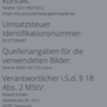
Kontakt:
Telefon: 0231 99213012
Email: info [at) kostenloses-gewinnspiel.net
Umsatzsteuer
Identifikationsnummer:
DE327298497
Quellenangaben für die
verwendeten Bilder:
diverse Bilder mit CC0 Lizenz
Verantwortlicher i.S.d. § 18
Abs. 2 MStV:
Roland Schäfer
Aplerbecker Str. 451c
44287 Dortmund