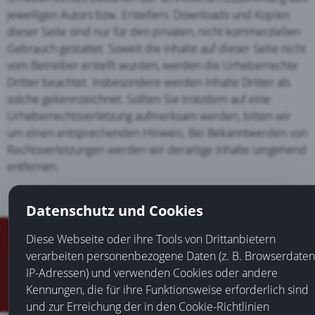
jeweiligen Autors bzw. Erstellers. Downloads und Kopien
dieser Seite sind nur für den privaten, nicht kommerziellen
Gebrauch gestattet. Soweit die Inhalte auf dieser Seite nicht
vom Betreiber erstellt wurden, werden die Urheberrechte
Dritter beachtet. Insbesondere werden Inhalte Dritter als
solche gekennzeichnet. Sollten Sie trotzdem auf eine
Urheberrechtsverletzung aufmerksam werden, bitten wir
um einen entsprechenden Hinweis. Bei Bekanntwerden von
Rechtsverletzungen werden wir derartige Inhalte umgehend
entfernen.
Datenschutz und Cookies
Diese Webseite oder ihre Tools von Drittanbietern
© 2013 - 2026
Seriöse Gewinnspiele
|
Datenschutz
|
Impressum
verarbeiten personenbezogene Daten (z. B. Browserdaten
IP-Adressen) und verwenden Cookies oder andere
Kennungen, die für ihre Funktionsweise erforderlich sind
und zur Erreichung der in den Cookie-Richtlinien