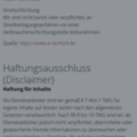
Streitschlichtung:
Wir sind nicht bereit oder verpflichtet, an
Streitbeilegungsverfahren vor einer
Verbraucherschlichtungsstelle teilzunehmen.
Quelle:
https://www.e-recht24.de
Haftungsausschluss
(Disclaimer)
Haftung für Inhalte
Als Diensteanbieter sind wir gemäß § 7 Abs.1 TMG für
eigene Inhalte auf diesen Seiten nach den allgemeinen
Gesetzen verantwortlich. Nach §§ 8 bis 10 TMG sind wir als
Diensteanbieter jedoch nicht verpflichtet, übermittelte oder
gespeicherte fremde Informationen zu überwachen oder
nach Umständen zu forschen, die auf eine rechtswidrige