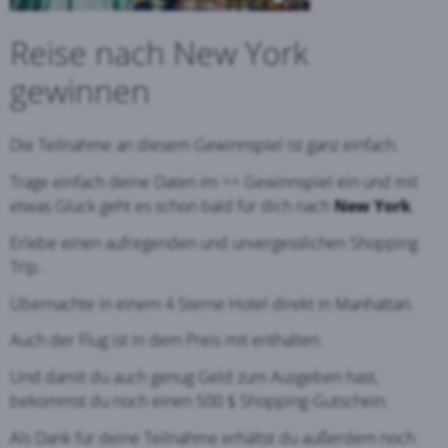
Reise nach New York
gewinnen
Die Teilnahme an diesem Gewinnspiel ist ganz einfach.
Trage einfach deine Daten im >> Gewinnspiel ein und mit
etwas Glück geht es schon bald für dich nach
New York
.
Erlebe einen aufregenden und unvergesslichen Shopping
Trip.
Übernachte in einem 4 Sterne Hotel direkt in Manhattan.
Auch der Flug ist in dem Preis mit enthalten.
Und damit du auch genug Geld zum Ausgeben hast,
bekommst du noch einen 500 $ Shopping-Gutschein.
Als Dank für deine Teilnahme erhältst du außerdem noch