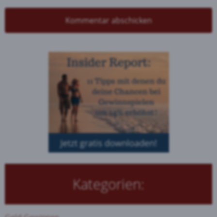
Kommentar abschicken
Kategorien: